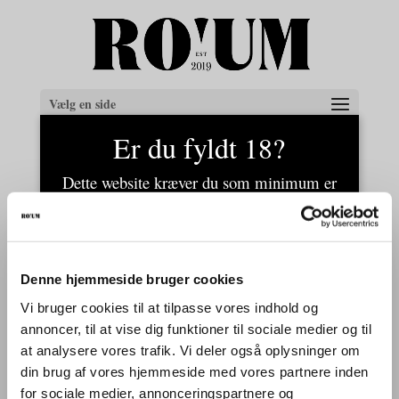
Vælg en side
Er du fyldt 18?
Dette website kræver du som minimum er
fyldt 18. Bekræft venligst du er fyldt 18
ved at klikke "Ja" for at kunne se sidens
indhold.
Denne hjemmeside bruger cookies
Ja
Fin artikel om os
Vi bruger cookies til at tilpasse vores indhold og
annoncer, til at vise dig funktioner til sociale medier og til
21. juni 2020
Nej
at analysere vores trafik. Vi deler også oplysninger om
din brug af vores hjemmeside med vores partnere inden
Så du artiklen om RO’UM i
for sociale medier, annonceringspartnere og